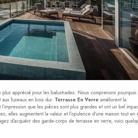
 le plus apprécié pour les balustrades. Nous comprenons pourquoi i
et aux fuseaux en bois dur.
Terrasse En Verre
améliorent la
nt l’impression que les pièces sont plus grandes et ont un bel impac
tes, elles augmentent la valeur et l’opulence d’une maison tout en 
agez d’acquérir des garde-corps de terrasse en verre, voici quelq